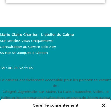
Marie-Claire Charrier - L'atelier du Calme
Sur Rendez-vous Uniquement
Consultation au Centre Eclo'Zen
54 rue St-Jacques à Clisson
Tél : 06 25 32 77 65
Le cabinet est facilement accessible pour les personnes venant
de :
Gétigné, Aigrefeuille-sur-Maine, La Haie-Fouassière, Vallet, Le
Pallet et les communes situées dans un rayon de 30 km autour
de Clisson.
Gérer le consentement