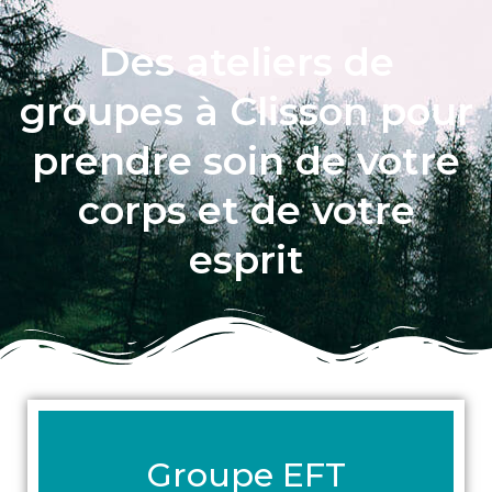
Des ateliers de
groupes à Clisson pour
prendre soin de votre
corps et de votre
esprit
Groupe EFT